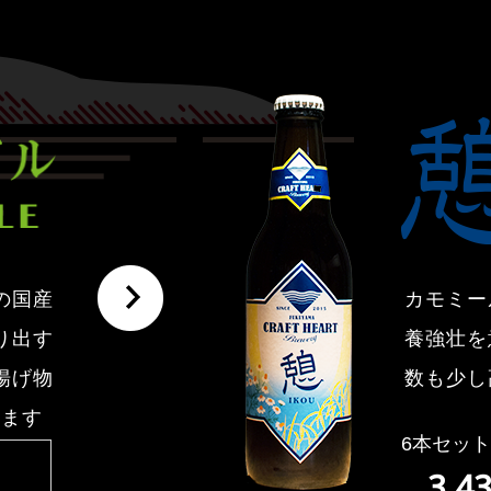
の国産
カモミー
り出す
養強壮を
揚げ物
数も少し
います
6本セッ
3,4