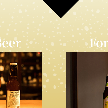
Beer
For