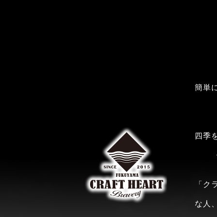
簡単
四季
「ク
な人